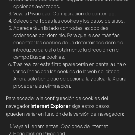
opciones avanzadas
.
Vaya a
Privacidad
,
Configuración de contenido
.
Seleccione
Todas las
cookies
y los datos de sitios
.
Aparecerá un listado con todas las
cookies
ordenadas por dominio. Para que le sea más fácil
encontrar las
cookies
de un determinado dominio
introduzca parcial o totalmente la dirección en el
campo
Buscar cookies
.
Tras realizar este filtro aparecerán en pantalla una o
varias líneas con las
cookies
de la web solicitada.
Ahora sólo tiene que seleccionarla y pulsar la
X
para
proceder a su eliminación.
Para acceder a la configuración de
cookies
del
navegador
Internet Explorer
siga estos pasos
(pueden variar en función de la versión del navegador):
Vaya a
Herramientas
,
Opciones de Internet
Haga click en
Privacidad
.