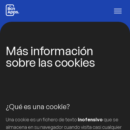
Inicio
Proyectos
Desarrollo de Apps
Software a medida
Frontend & Backend
E-Commerce & CMS
Diseño UX & UI
Optimización SEO & SEM
Sobre BcnApps
Contacto
ES
CA
EN
Más información
sobre las cookies
¿Qué es una cookie?
Una
cookie
es un fichero de texto
inofensivo
que se
almacena en su navegador cuando visita casi cualquier