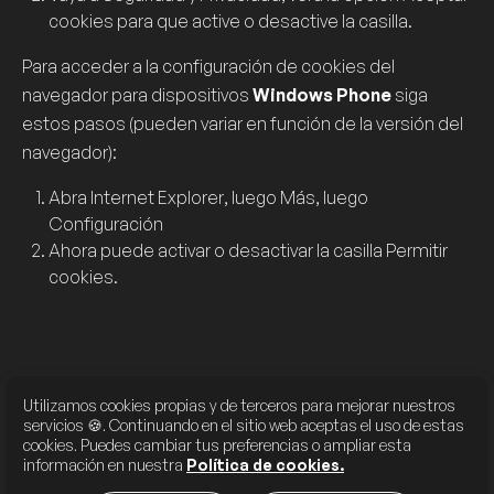
cookies
para que active o desactive la casilla.
Para acceder a la configuración de
cookies
del
navegador para dispositivos
Windows Phone
siga
estos pasos (pueden variar en función de la versión del
navegador):
Abra
Internet Explorer
, luego
Más
, luego
Configuración
Ahora puede activar o desactivar la casilla
Permitir
cookies
.
Utilizamos cookies propias y de terceros para mejorar nuestros
servicios 🍪. Continuando en el sitio web aceptas el uso de estas
AVISO LEGAL
cookies.
Puedes cambiar tus preferencias o ampliar esta
POLÍTICA DE COOKIES
información en nuestra
Política de cookies.