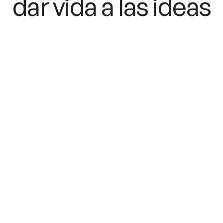
dar vida a las ideas
info@bcnapps.es
+34 637 014 644